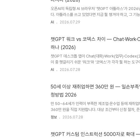
납입여기에 더해, 2026년 1월 1일 납입분부터는 '50개월
오픈AI의 독립형 AI 브라우저 '챗GPT 아틀라스'가 202
다. 아틀라스를 쓰고 있었다면 지금 뭘 챙겨야 하고, 그 
습니다.챗GPT 아틀라스, 왜 사라지나'챗GPT 아틀라스(Chat
AI
2026.07.29
2025년 10월 내놓은 독립형 AI 웹 브라우저입니다. 주소
보는 페이지 내용을 옆에서 바로 요약해 주는 사이드바, 그
트 모드'(쇼핑·예약·이메일·일정 관리 같은 작업을 대신 처
챗GPT 워크 vs 코덱스 차이 — Chat·Work·
브라우저였습니다. 그런데 출시 9개월 만인 2026년 7월 9
하나 (2026)
라스를 2026년 8월 9일부로 종료한다고 밝혔습니다. 브라
챗GPT 데스크톱 앱이 Chat(대화)·Work(업무)·Codex
이 중 헷갈리기 쉬운 '워크'와 '코덱스'가 각각 뭘 하는 도구
지 한 번에 정리했습니다.챗GPT가 셋으로 나뉘었다 — Chat
AI
2026.07.28
9일, 오픈 AI가 그동안 따로 있던 코딩 도구 '코덱스(Code
·윈도우)에 통합했습니다. 그 결과 지금의 챗GPT 데스크톱
니다. Chat(챗): 우리가 아는 일반 대화. 질문하고 답을 받
50세 이상 재취업하면 360만 원 — 일손부
크): 여러 앱·파일·업무를 가로질러 실제 일을 대신 처리하는
청방법 2026
워크 출시, 뭐가 달라지나에서 개념을 ..
만 50~64세가 인력이 부족한 제조업·운수업 등에 재취업
360만 원을 직접 지원합니다. 대상 조건부터 신청 절차, 
리했습니다.뭘 주는 제도인가 — 최대 360만 원고용노동부
정보
2026.07.28
'2026년 시범 일손부족일자리 동행 인센티브' 신청을 받
에 중장년이 취업해 오래 다니도록, 근속 기간에 맞춰 현금
사업입니다. 근속 기간지급액중단 없이 6개월 근속1차 180
챗GPT 커스텀 인스트럭션 5000자로 확대 
차 180만 원 추가합계(12개월 이상 근속 시)최대 360만