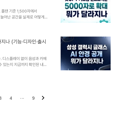
지 못할 수 있으니, 신청 ..
 플랜 기준 1,500자에서
 늘어난 공간을 실제로 어떻게
 바뀌었나 — 1,500자에서
'커스텀 인스트럭션(맞춤설정)' 입
할 수 있었지만, 이제 일부 요금
 3배 이상 늘어난 셈입니다. 커
라지나 (기능·디자인·출시
은 이런 스타일로 해줘"라고 미
은 물론, 기존 대화와..
. 디스플레이 없이 음성과 카메
살 수 있는지 지금까지 확인된 내용
 2026년 7월 22일, 영국
 안경 갤럭시 글래스를 공개했습니
 삼성이 처음으로 내놓는 AI 웨
래스는 렌즈에 디스플레이가 없는
 스피커와 마이크를 내장해 음성
3
4
···
9
 AI 처리는 대부분 페어..