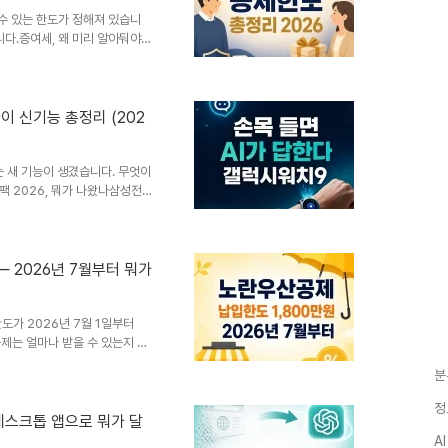
 답하는 수동형 도구에서, 스스
 수 있는 한도가 정해져 있습니
니다.증여세, 왜 미리 알아둬야
명의를 옮기거나, 결혼·출산을
때 가장 먼저 확인해야 하는 것이
을 내지 않아도 되는데, 이 한
니다.공제 한도를 모르고 있다가
이 신기능 총정리 (202
않습니다. 특히 조부모·부모처럼
10년간 합산해서 계산되기 때문
 새 기능이 생겼습니다. 무엇이
팩 2026, 뭐가 나왔나삼성전자
 워치 신제품 두 종과 삼성의 첫
기 디자인보다 구글 제미나이가
은 크게 세 가지입니다. 갤럭시
), 삼성 스마트워치 중 가장 밝은
 2026년 7월부터 뭐가
 전작 대비 35% 늘었습니다.
의 첫 AI 글래스로, 이..
도가 2026년 7월 1일부터
공제는 얼마나 받을 수 있는지 정
우산공제'는 소기업·소상공인이
분
, 그 납입액에 대해 소득공제까지
026년 7월 1일부터 이 노란우
정
 1일부터납입한도분기별 300
데스크톱 앱으로 뭐가 달
 단위 제한한도 안에서 자유롭게
A