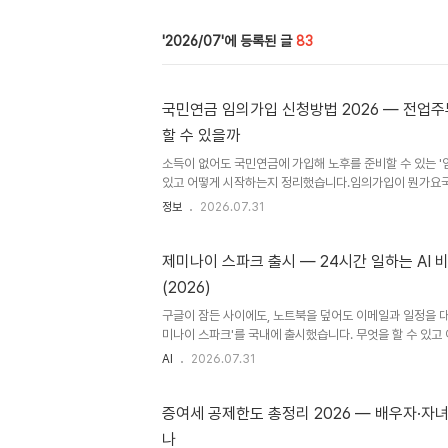
2026/07
83
국민연금 임의가입 신청방법 2026 — 전업
할 수 있을까
소득이 없어도 국민연금에 가입해 노후를 준비할 수 있는 '임
있고 어떻게 시작하는지 정리했습니다.임의가입이 뭔가요
있는 사람이 의무적으로 가입하는 제도입니다. 회사에 다니면
정보
2026.07.31
자영업자·프리랜서라면 '지역가입자'로 자동 가입됩니다.문
배우자가 국민연금에 가입돼 있는 전업주부, 소득 없는 학
가입 대상이 아니어서 자동으로는 국민연금에 가입되지 않습
제미나이 스파크 출시 — 24시간 일하는 AI 
로 국민연금에 가입해 노후를 준비할 수 있도록 만든 제도
(2026)
격 확인하기임의가입은 아무나 신청할 수 있는 것은 아니고,
니다.만 18세 이상..
구글이 잠든 사이에도, 노트북을 덮어도 이메일과 일정을 대
미나이 스파크'를 국내에 출시했습니다. 무엇을 할 수 있
다.제미나이 스파크, 뭐가 다른가구글코리아가 개인용 AI 
AI
2026.07.31
(Gemini Spark)'를 7월 30일부터 국내에 순차적으로
신 모델인 제미나이 3.6을 기반으로 작동하며, 한국어와 영
가장 큰 차이는 '상시 작동'이라는 점입니다. 일반적인 AI
증여세 공제한도 총정리 2026 — 배우자·자녀
해야 답을 주지만, 제미나이 스파크는 노트북을 덮거나 스
나