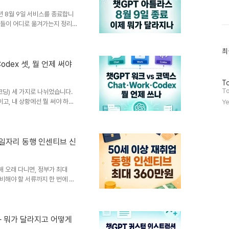
 추가납입 한도'가 폐지됐습..
6년 8월 9일 서비스를 종료합니
기능들이 어디로 옮겨가는지 정리했
GPT Atlas)'는 오픈 AI가
창에 챗GPT가 붙어있고, 지금
최
최
리고 유료 사용자를 위한 '에이전
근
리)까지 갖춘 실제 크로미움 기반
Codex 셋, 뭘 언제 써야
글
일(현지 시각), 오픈AI가 아틀
과
우..
방
인
To
문
기
To
(코딩) 세 가지로 나뉘었습니다.
자
글
이고, 내 상황에선 뭘 써야 하는
Ye
수
·Work·Codex2026년 7월
x)' 앱을 챗GPT 데스크톱 앱(맥
 앱은 크게 세 가지 모드로 나뉩
는 그 챗GPT입니다.Work(워
족일자리 동행 인센티브 신
 '업무용' 모드입니다. 챗지피티
해 오래 다니면, 정부가 최대
준비해야 할 서류까지 한 번에 정
가 2026년 7월 1일부터
고 있습니다. 인력이 부족한 업종
 인센티브를 직접 지급하는 시범
만 원중단 없이 12개월 근속2
— 뭐가 달라지고 어떻게
 원핵심은 "중단 없이" 근속했는