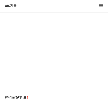
on:기록
아이폰 현대카드
1