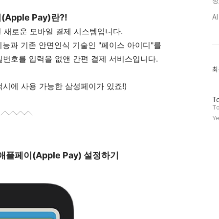
정
pple Pay)란?!
A
 새로운 모바일 결제 시스템입니다.
기능과 기존 안면인식 기술인 "페이스 아이디"를
밀번호를 입력을 없앤 간편 결제 서비스입니다.
최
최
근
글
럭시에 사용 가능한 삼성페이가 있죠!)
과
방
인
To
문
기
To
자
글
Ye
수
애플페이(Apple Pay) 설정하기